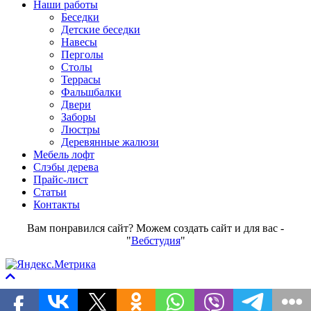
Наши работы
Беседки
Детские беседки
Навесы
Перголы
Столы
Террасы
Фальшбалки
Двери
Заборы
Люстры
Деревянные жалюзи
Мебель лофт
Слэбы дерева
Прайс-лист
Статьи
Контакты
Вам понравился сайт? Можем создать сайт и для вас -
"
Вебстудия
"