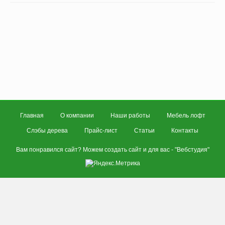
Главная
О компании
Наши работы
Мебель лофт
Слэбы дерева
Прайс-лист
Статьи
Контакты
Вам понравился сайт? Можем создать сайт и для вас - "
Вебстудия
"