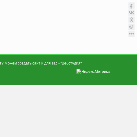
? Можем создать сайт и для вас - "
Вебстудия
"