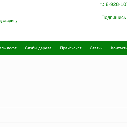
т.:
8-928-10
Подпишись 
ель лофт
Слэбы дерева
Прайс-лист
Статьи
Контакт