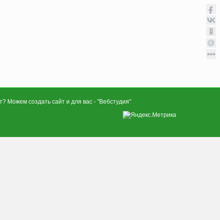
? Можем создать сайт и для вас - "
Вебстудия
"