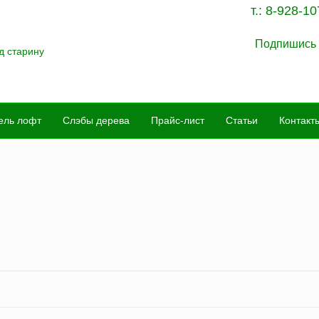
т.:
8-928-10
Подпишись 
ель лофт
Слэбы дерева
Прайс-лист
Статьи
Контакт