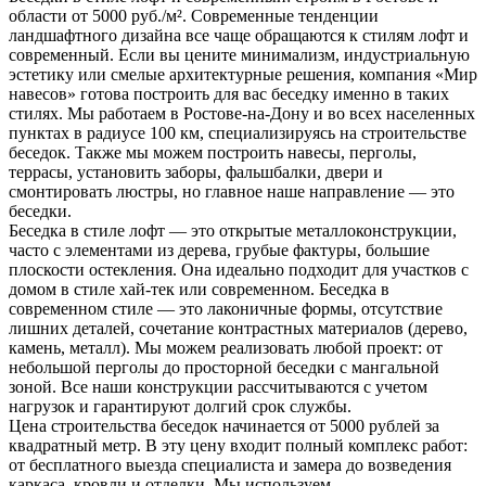
области от 5000 руб./м². Современные тенденции
ландшафтного дизайна все чаще обращаются к стилям лофт и
современный. Если вы цените минимализм, индустриальную
эстетику или смелые архитектурные решения, компания «Мир
навесов» готова построить для вас беседку именно в таких
стилях. Мы работаем в Ростове-на-Дону и во всех населенных
пунктах в радиусе 100 км, специализируясь на строительстве
беседок. Также мы можем построить навесы, перголы,
террасы, установить заборы, фальшбалки, двери и
смонтировать люстры, но главное наше направление — это
беседки.
Беседка в стиле лофт — это открытые металлоконструкции,
часто с элементами из дерева, грубые фактуры, большие
плоскости остекления. Она идеально подходит для участков с
домом в стиле хай-тек или современном. Беседка в
современном стиле — это лаконичные формы, отсутствие
лишних деталей, сочетание контрастных материалов (дерево,
камень, металл). Мы можем реализовать любой проект: от
небольшой перголы до просторной беседки с мангальной
зоной. Все наши конструкции рассчитываются с учетом
нагрузок и гарантируют долгий срок службы.
Цена строительства беседок начинается от 5000 рублей за
квадратный метр. В эту цену входит полный комплекс работ:
от бесплатного выезда специалиста и замера до возведения
каркаса, кровли и отделки. Мы используем