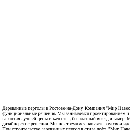
Деревянные перголы в Ростове-на-Дону. Компания "Мир Навесов
функциональные решения. Мы занимаемся проектированием и из
гарантия лучшей цены и качества, бесплатный выезд и замер. М
дизайнерские решения. Мы не стремимся навязать вам свои иде
При строительстве деревянных пергол в стиле лофт, "Мир Нав