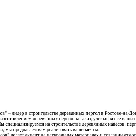
" – лидер в строительстве деревянных пергол в Ростове-на-Дон
готовлением деревянных пергол на заказ, учитывая все ваши по
ы специализируемся на строительстве деревянных навесов, перго
и, мы предлагаем вам реализовать ваши мечты!
есов" делает акцент на натуральных материалах и создании атм