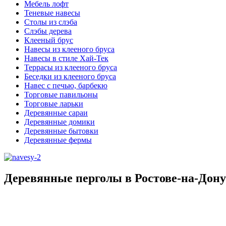
Мебель лофт
Теневые навесы
Столы из слэба
Слэбы дерева
Клееный брус
Навесы из клееного бруса
Навесы в стиле Хай-Тек
Террасы из клееного бруса
Беседки из клееного бруса
Навес с печью, барбекю
Торговые павильоны
Торговые ларьки
Деревянные сараи
Деревянные домики
Деревянные бытовки
Деревянные фермы
Деревянные перголы в Ростове-на-Дону 