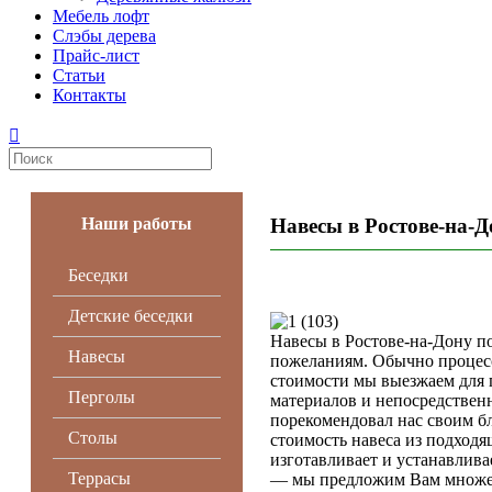
Мебель лофт
Слэбы дерева
Прайс-лист
Статьи
Контакты
Наши работы
Навесы в Ростове-на-Д
Беседки
Детские беседки
Навесы в Ростове-на-Дону по
Навесы
пожеланиям. Обычно процесс 
стоимости мы выезжаем для 
Перголы
материалов и непосредствен
порекомендовал нас своим бл
Столы
стоимость навеса из подход
изготавливает и устанавлива
Террасы
— мы предложим Вам множес