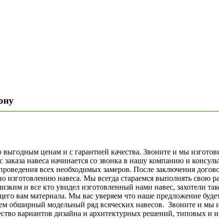
ону
 выгодным ценам и с гарантией качества. Звоните и мы изготов
заказа навеса начинается со звонка в нашу компанию и консуль
проведения всех необходимых замеров. После заключения догов
но изготовлению навеса. Мы всегда стараемся выполнять свою р
изким и все кто увидел изготовленный нами навес, захотели та
ящего вам материала. Мы вас уверяем что наше предложение буд
ем обширный модельный ряд всяческих навесов. Звоните и мы из
тво вариантов дизайна и архитектурных решений, типовых и и