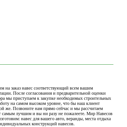
им на заказ навес соответствующий всем вашим
тации. После согласования и предварительной оценки
ора мы приступаем к закупке необходимых строительных
аботу на самом высоком уровне, что бы наш клиент
кой же. Позвоните нам прямо сейчас и мы рассчитаем
ет самым лучшим и вы ни разу не пожалеете. Мир Навесов
готовим: навес для вашего авто, веранды, места отдыха
ндивидуальных конструкций навесов.