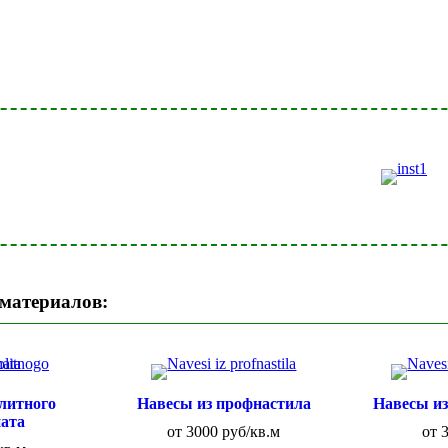
 материалов:
литного
Навесы из профнастила
Навесы и
ата
от 3000 руб/кв.м
от 