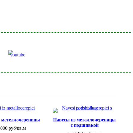
з метеллочерепицы
Навесы из металлочерепицы
с подшивкой
3000 руб/кв.м