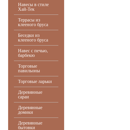
Навесы в стиле
Хай-Тек
Террасы из
клееного бруса
Беседки из
клееного бруса
Навес с печью,
барбекю
Торговые
павильоны
Торговые ларьки
Деревянные
сараи
Деревянные
домики
Деревянные
бытовки