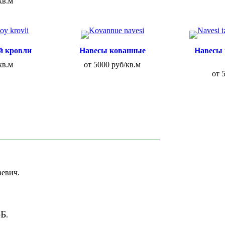
кв.м
й кровли
Навесы кованные
Навесы
кв.м
от 5000 руб/кв.м
от 
евич.
5Б
.