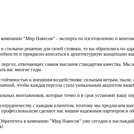
 компанию "Мир Навесов" - эксперта по изготовлению и монтажу
и стильное решение для своей стоянки, то вы обратились по адр
требности и прекрасно вписаться в архитектурную концепцию ва
 пергол, отвечающих самым высоким стандартам качества. Мы и
ать вас многие годы.
устойчивостью к внешним воздействиям: сильным ветрам, пыли,
ешений, чтобы каждая пергола стала уникальным акцентом ваше
ных монтажников, которые точно и в срок установят вашу перг
сотрудничеству с каждым клиентом, поэтому мы предлагаем ко
 профессионализм сделают нас вашим надежным партнером в обл
 Обратитесь в компанию "Мир Навесов" уже сегодня и наслаждайт
ь!