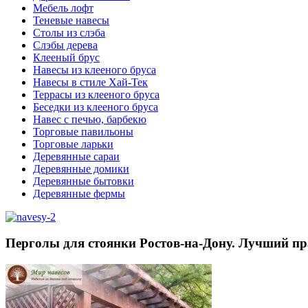
Мебель лофт
Теневые навесы
Столы из слэба
Слэбы дерева
Клееный брус
Навесы из клееного бруса
Навесы в стиле Хай-Тек
Террасы из клееного бруса
Беседки из клееного бруса
Навес с печью, барбекю
Торговые павильоны
Торговые ларьки
Деревянные сараи
Деревянные домики
Деревянные бытовки
Деревянные фермы
Перголы для стоянки Ростов-на-Дону. Лучший пр