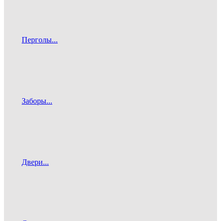
Перголы...
Заборы...
Двери...