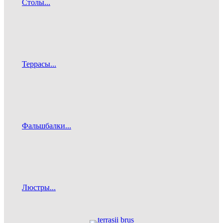
Столы...
Террасы...
Фальшбалки...
Люстры...