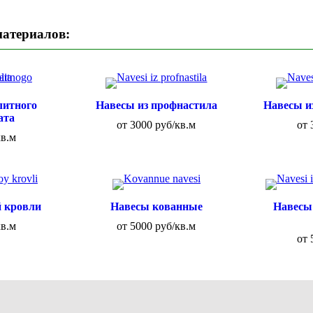
материалов:
литного
Навесы из профнастила
Навесы и
ата
от 3000 руб/кв.м
от 
кв.м
й кровли
Навесы кованные
Навесы
кв.м
от 5000 руб/кв.м
от 