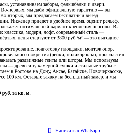
расы, устанавливаем заборы, фальшбалки и двери.
? Во-первых, мы даём официальную гарантию — вы
. Во-вторых, мы предлагаем бесплатный выезд
ации. Инженер приедет в удобное время, оценит рельеф,
подскажет оптимальный вариант крепления перголы. В-
е: классика, модерн, лофт, современный стиль —
вёртых, цены стартуют от 3800 руб./м² — это выгодное
проектирование, подготовку площадки, монтаж опор,
 кровельного покрытия (рейки, поликарбонат, профнастил
заказать раздвижные тенты или шторы. Мы используем
алы — древесину камерной сушки и стальные трубы с
ем в Ростове-на-Дону, Аксае, Батайске, Новочеркасске,
се 100 км. Оставьте заявку на бесплатный замер, и мы
 руб. за кв. м.
Написать в Whatsapp