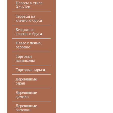
Навесы в стиле
Хай-Тек
Террасы из
клееного бруса
Беседки из
клееного бруса
Навес с печью,
барбекю
Торговые
павильоны
Торговые ларьки
Деревянные
сараи
Деревянные
домики
Деревянные
бытовки