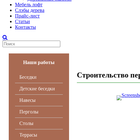
Мебель лофт
Слэбы дерева
Прайс-лист
Статьи
Контакты
Наши работы
Строительство пер
Беседки
Детские беседки
Навесы
Перголы
Столы
Террасы