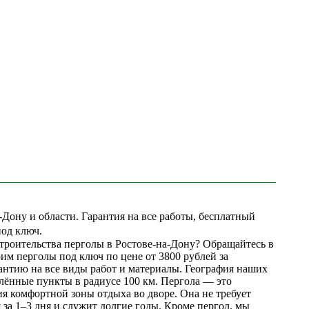
-Дону и области. Гарантия на все работы, бесплатный
под ключ.
троительства перголы в Ростове-на-Дону? Обращайтесь в
м перголы под ключ по цене от 3800 рублей за
антию на все виды работ и материалы. География наших
лённые пункты в радиусе 100 км. Пергола — это
я комфортной зоны отдыха во дворе. Она не требует
за 1–3 дня и служит долгие годы. Кроме пергол, мы