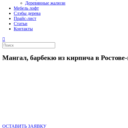
Деревянные жалюзи
Мебель лофт
Слэбы дерева
Прайс-лист
Статьи
Контакты
Мангал, барбекю из кирпича в Ростове
Хотите свой собственный мангальный комплекс или бар
выходные в свой загородный домик всегда хочется пож
городов, что бы отдохнуть и отвлечься от городской су
вкусно поесть. Поэтому если у вас еще нет мангала б
которые помогут подобрать вам место для размещения 
случае если вы уже обзавелись мангалом барбекю то н
пожелания и новшества которые вы хотите привнести в
#барбекю #барбекюростов #печныекомплексы #мангальныекомп
ОСТАВИТЬ ЗАЯВКУ